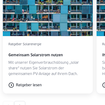
Ratgeber Solarenergie
R
Gemeinsam Solarstrom nutzen
I
Mit unserer Eigenverbrauchslösung „solar
S
share“ nutzen Sie Solarstrom der
b
gemeinsamen PV-Anlage auf Ihrem Dach.
H
Ratgeber lesen