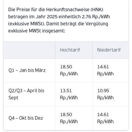
Die Preise für die Herkunftsnachweise (HNK)
betragen im Jahr 2025 einheitlich 2.76 Rp./kWh
(exklusive MWSt). Damit beträgt die Vergütung
exklusive MWSt insgesamt:
Hochtarif
Niedertarif
18.50
14.61
Q1 – Jan bis März
Rp./kWh
Rp/kWh
Q2/Q3 – April bis
13.51
10.95
Sept
Rp./kWh
Rp/kWh
18.50
14.61
Q4 – Okt bis Dez
Rp./kWh
Rp/kWh