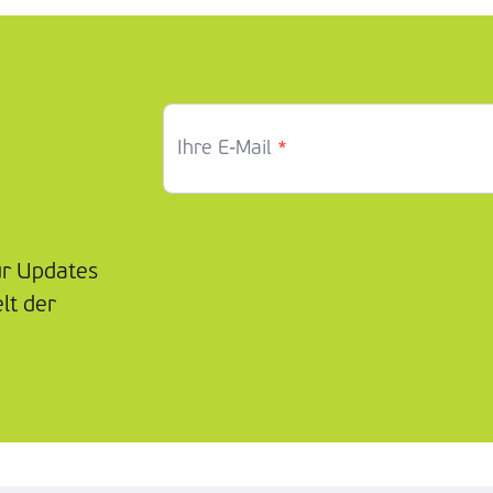
*
Ihre E-Mail
ür Updates
lt der