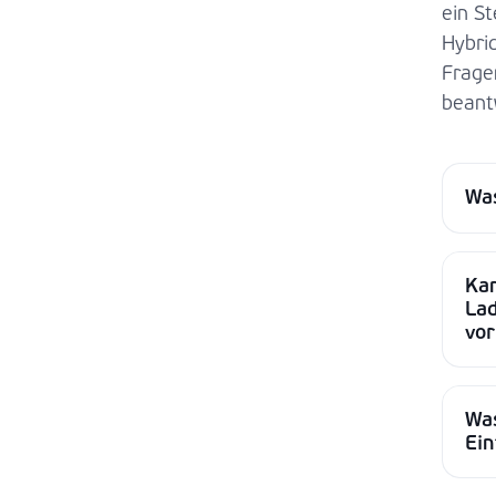
ein St
Hybrid
Frage
beant
Was
Kan
Lad
vor
Was
Ein