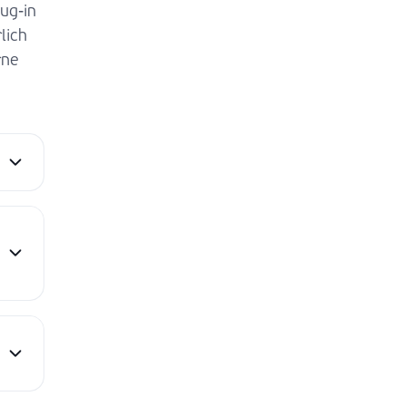
ug-in
lich
rne