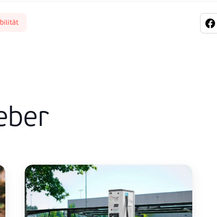
ilität
eber