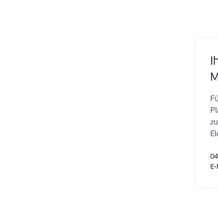
I
M
Fü
Pl
zu
El
04
E-