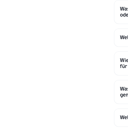
Was
ode
Wel
Wie
für
Was
ge
Wel