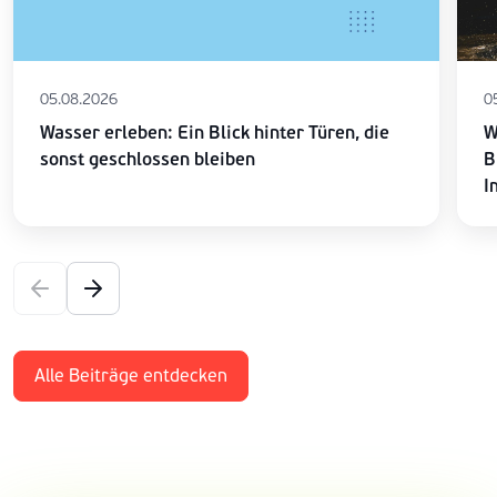
05.08.2026
0
Wasser erleben: Ein Blick hinter Türen, die
W
sonst geschlossen bleiben
B
I
Alle Beiträge entdecken