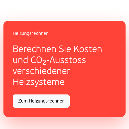
Heizungsrechner
Berechnen Sie Kosten
und CO
-Ausstoss
2
verschiedener
Heizsysteme
Zum Heizungsrechner