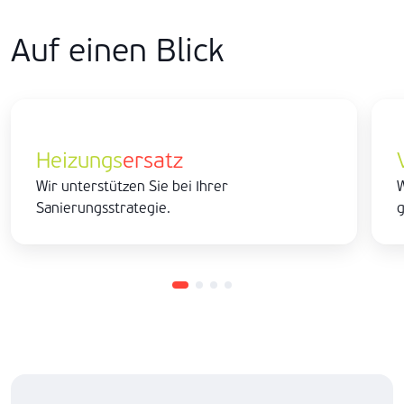
Auf einen Blick
Heizungs
ersatz
Wir unterstützen Sie bei Ihrer
W
Sanierungsstrategie.
g