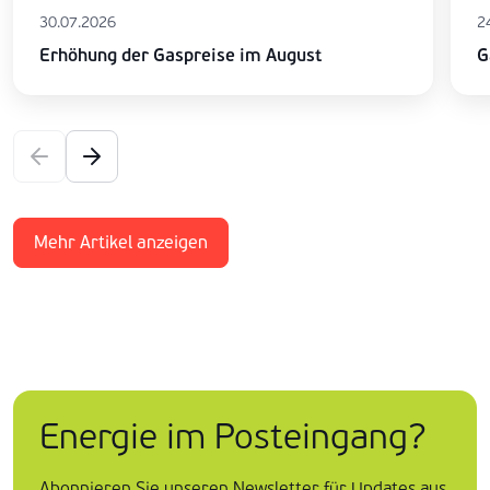
30.07.2026
2
Erhöhung der Gaspreise im August
G
Mehr Artikel anzeigen
Energie im Posteingang?
Abonnieren Sie unseren Newsletter für Updates aus