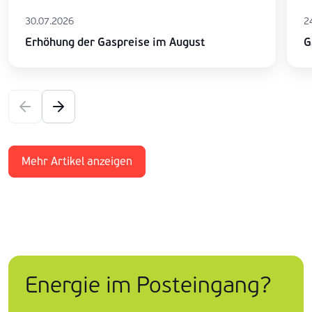
30.07.2026
2
Erhöhung der Gaspreise im August
G
Mehr Artikel anzeigen
Energie im Posteingang?