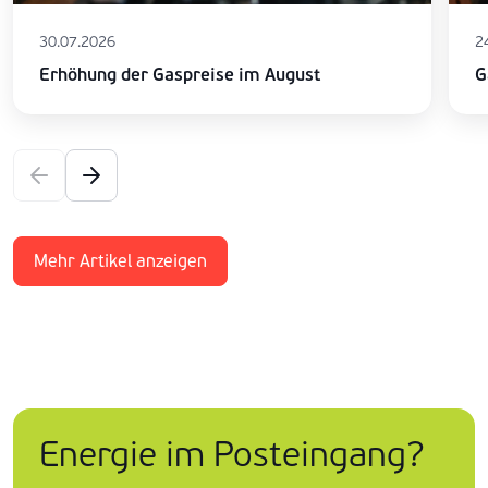
30.07.2026
2
Erhöhung der Gaspreise im August
G
Mehr Artikel anzeigen
Energie im Posteingang?