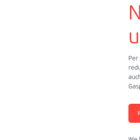
N
u
Per
redu
auc
Gasp
Wie 