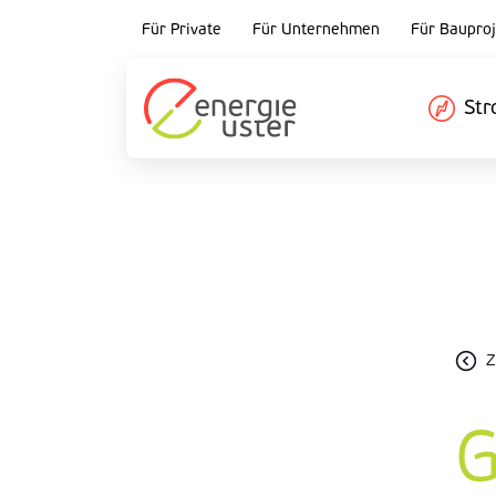
Für Private
Für Unternehmen
Für Bauproj
St
Z
G