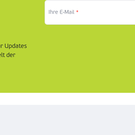
*
Ihre E-Mail
ür Updates
lt der