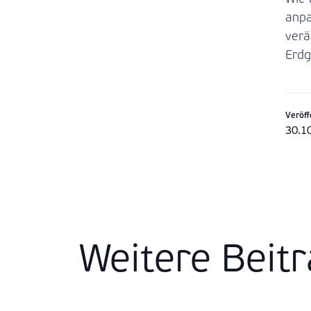
anpa
verä
Erdg
Veröff
30.1
Weitere Beit