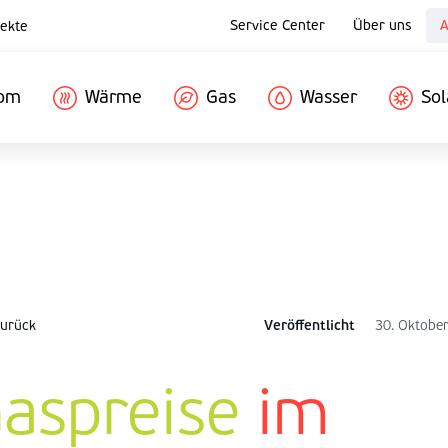
Service Center
Über uns
A
ekte
rom
Wärme
Gas
Wasser
Sol
urück
Veröffentlicht
30. Oktobe
aspreise
im