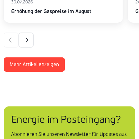
30.07.2026
2
Erhöhung der Gaspreise im August
G
Mehr Artikel anzeigen
Energie im Posteingang?
Abonnieren Sie unseren Newsletter für Updates aus