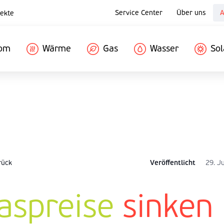
Service Center
Über uns
A
ekte
rom
Wärme
Gas
Wasser
Sol
rück
Veröffentlicht
29. J
aspreise
sinken