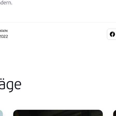
dern.
tlicht
2022
räge