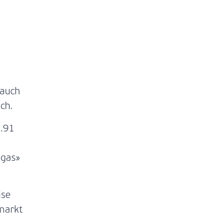
 auch
ch.
0.91
gas»
ise
markt