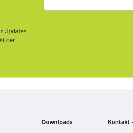
ür Updates
lt der
Downloads
Kontakt -