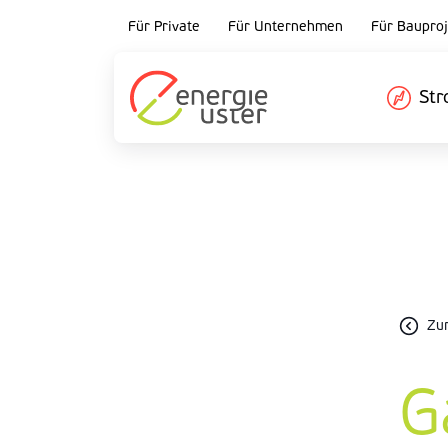
Für Private
Für Unternehmen
Für Bauproj
St
Zu
G