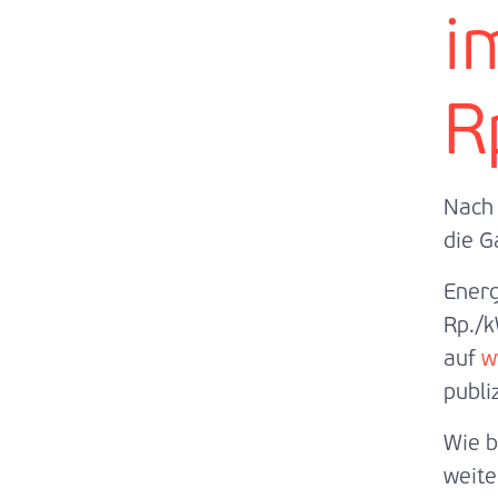
i
R
Nach 
die G
Energ
Rp./k
auf
w
publiz
Wie b
weite