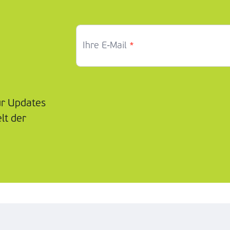
*
Ihre E-Mail
ür Updates
lt der