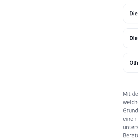
Di
Die
Ölh
Mit d
welch
Grund
einen
unter
Berat