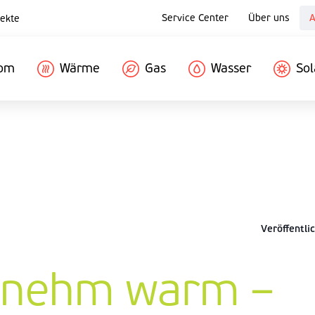
Service Center
Über uns
A
ekte
rom
Wärme
Gas
Wasser
Sol
Veröffentli
nehm warm –