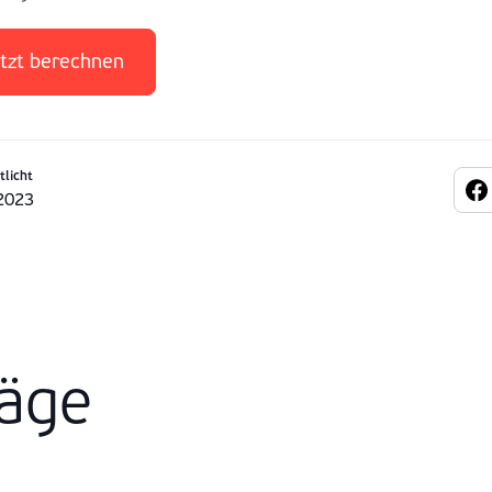
tzt berechnen
tlicht
2023
räge