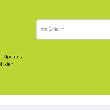
*
Ihre E-Mail
ür Updates
lt der