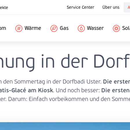
Service Center
Über uns
A
ekte
rom
Wärme
Gas
Wasser
Sol
chung in der Dor
Die erste
n den Sommertag in der Dorfbadi Uster.
atis-Glacé am Kiosk
Die ersten
. Und noch besser:
ter. Darum: Einfach vorbeikommen und den Sommer