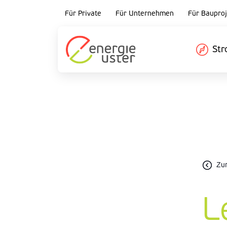
Für Private
Für Unternehmen
Für Bauproj
St
Zu
L