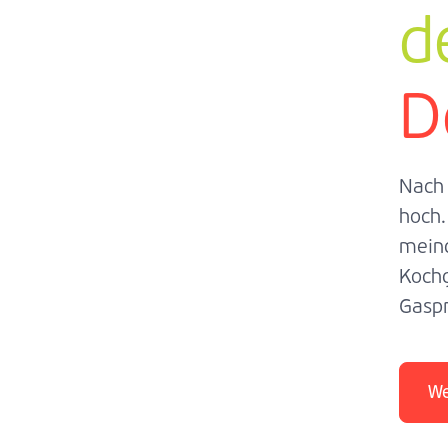
d
D
Nach 
hoch.
meing
Kochg
Gaspr
We