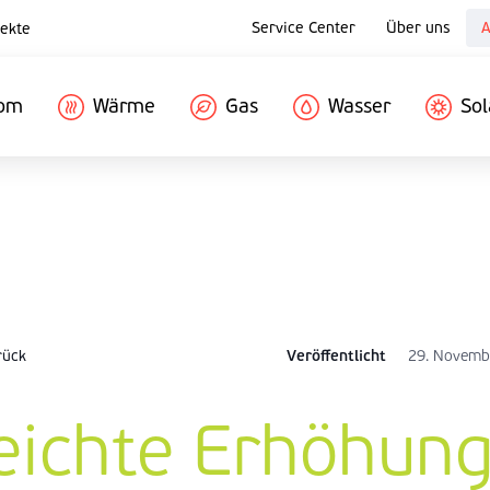
Service Center
Über uns
A
ekte
rom
Wärme
Gas
Wasser
Sol
rück
Veröffentlicht
29. Novemb
eichte Erhöhun