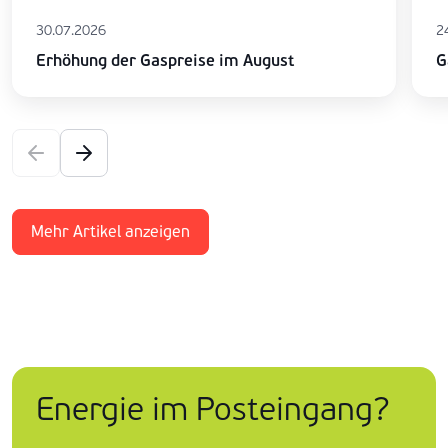
30.07.2026
2
Erhöhung der Gaspreise im August
G
Mehr Artikel anzeigen
Energie im Posteingang?