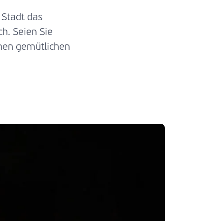
 Stadt das
h. Seien Sie
inen gemütlichen