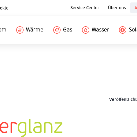
Service Center
Über uns
A
ekte
rom
Wärme
Gas
Wasser
Sol
Veröffentlicht
er
glanz