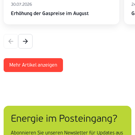
30.07.2026
2
Erhöhung der Gaspreise im August
G
Mehr Artikel anzeigen
Energie im Posteingang?
Abonnieren Sie unseren Newsletter für Updates aus