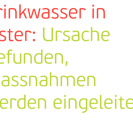
rinkwasser in
ster:
Ursache
efunden,
assnahmen
erden eingeleit