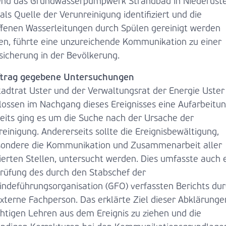
nd das Grundwasserpumpwerk Strandbad in Niederust
als Quelle der Verunreinigung identifiziert und die
ffenen Wasserleitungen durch Spülen gereinigt werden
en, führte eine unzureichende Kommunikation zu einer
sicherung in der Bevölkerung.
ftrag gegebene Untersuchungen
tadtrat Uster und der Verwaltungsrat der Energie Uster
lossen im Nachgang dieses Ereignisses eine Aufarbeitun
seits ging es um die Suche nach der Ursache der
einigung. Andererseits sollte die Ereignisbewältigung,
sondere die Kommunikation und Zusammenarbeit aller
vierten Stellen, untersucht werden. Dies umfasste auch 
rüfung des durch den Stabschef der
ndeführungsorganisation (GFO) verfassten Berichts du
externe Fachperson. Das erklärte Ziel dieser Abklärunge
chtigen Lehren aus dem Ereignis zu ziehen und die