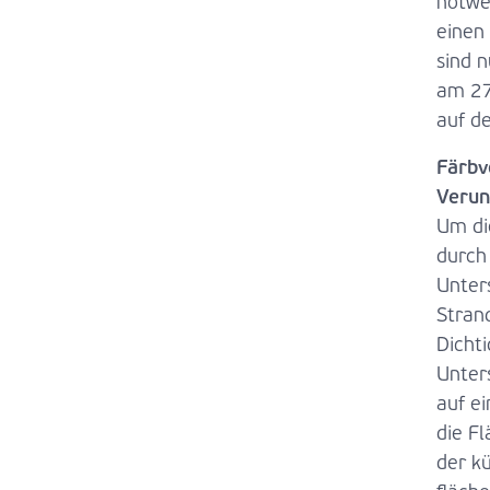
notwe
einen
sind 
am 27
auf de
Färbv
Verun
Um di
durch
Unter
Stran
Dicht
Unter
auf ei
die F
der k