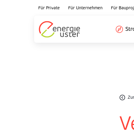
Für Private
Für Unternehmen
Für Bauproj
St
Zu
V