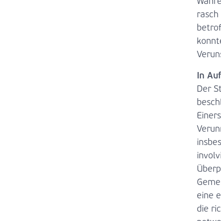
Währe
rasch 
betro
konnt
Verun
In Au
Der S
besch
Einer
Verunr
insbe
invol
Überp
Gemei
eine 
die ri