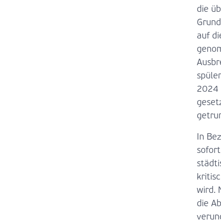
die ü
Grund
auf di
genom
Ausbr
spüle
2024 
geset
getru
In Be
sofor
städt
kriti
wird.
die A
verun