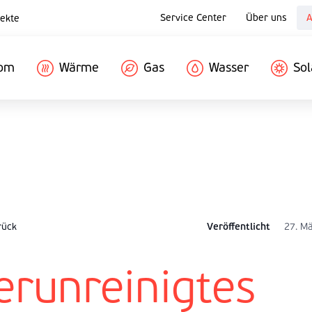
Service Center
Über uns
A
ekte
rom
Wärme
Gas
Wasser
Sol
rück
Veröffentlicht
27. M
erunreinigtes