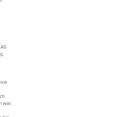
er
 AG
g.
eine
rch
n war,