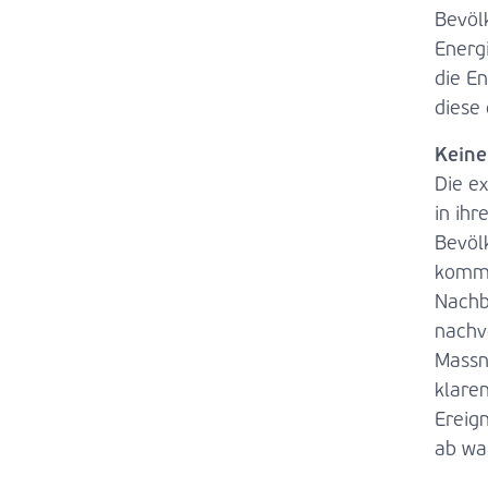
Bevöl
Energ
die E
diese
Keine
Die e
in ih
Bevöl
kommu
Nachbe
nachvo
Massn
klare
Ereign
ab wa