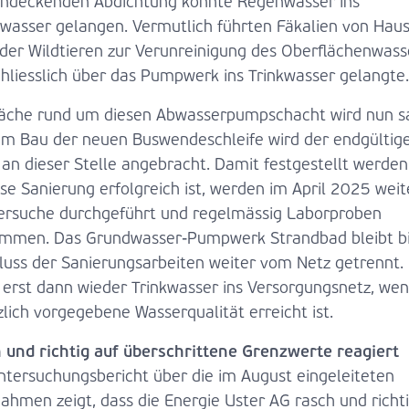
endeckenden Abdichtung konnte Regenwasser ins
wasser gelangen. Vermutlich führten Fäkalien von Haus
der Wildtieren zur Verunreinigung des Oberflächenwass
chliesslich über das Pumpwerk ins Trinkwasser gelangte.
läche rund um diesen Abwasserpumpschacht wird nun sa
em Bau der neuen Buswendeschleife wird der endgültig
 an dieser Stelle angebracht. Damit festgestellt werden
se Sanierung erfolgreich ist, werden im April 2025 weit
ersuche durchgeführt und regelmässig Laborproben
mmen. Das Grundwasser-Pumpwerk Strandbad bleibt b
luss der Sanierungsarbeiten weiter vom Netz getrennt.
t erst dann wieder Trinkwasser ins Versorgungsnetz, wen
lich vorgegebene Wasserqualität erreicht ist.
 und richtig auf überschrittene Grenzwerte reagiert
ntersuchungsbericht über die im August eingeleiteten
ahmen zeigt, dass die Energie Uster AG rasch und richti