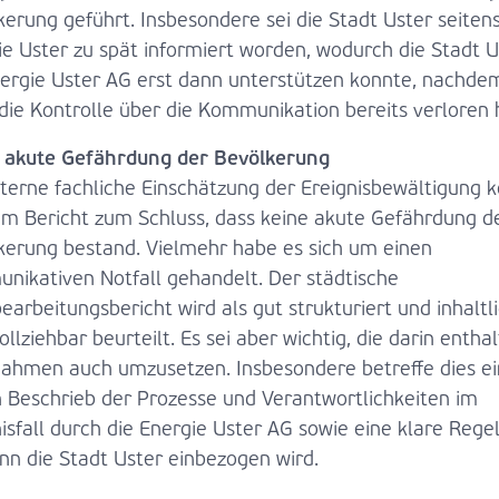
kerung geführt. Insbesondere sei die Stadt Uster seiten
ie Uster zu spät informiert worden, wodurch die Stadt U
nergie Uster AG erst dann unterstützen konnte, nachde
 die Kontrolle über die Kommunikation bereits verloren 
 akute Gefährdung der Bevölkerung
xterne fachliche Einschätzung der Ereignisbewältigung
rem Bericht zum Schluss, dass keine akute Gefährdung d
kerung bestand. Vielmehr habe es sich um einen
nikativen Notfall gehandelt. Der städtische
arbeitungsbericht wird als gut strukturiert und inhaltl
llziehbar beurteilt. Es sei aber wichtig, die darin entha
ahmen auch umzusetzen. Insbesondere betreffe dies e
n Beschrieb der Prozesse und Verantwortlichkeiten im
isfall durch die Energie Uster AG sowie eine klare Rege
nn die Stadt Uster einbezogen wird.