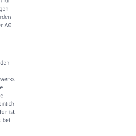
 für
ngen
urden
er AG
rden
pwerks
ie
ie
inlich
fen ist
 bei