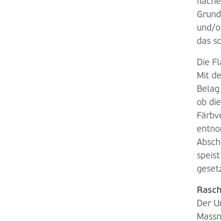
fläch
Grund
und/o
das s
Die F
Mit d
Belag
ob die
Färbv
entno
Absch
speis
gesetz
Rasch
Der U
Massn