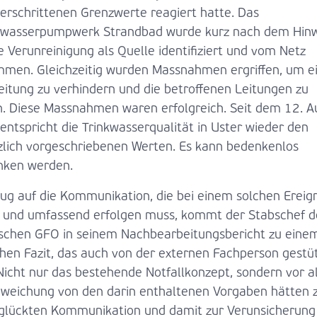
berschrittenen Grenzwerte reagiert hatte. Das
wasserpumpwerk Strandbad wurde kurz nach dem Hinw
e Verunreinigung als Quelle identifiziert und vom Netz
men. Gleichzeitig wurden Massnahmen ergriffen, um e
eitung zu verhindern und die betroffenen Leitungen zu
n. Diese Massnahmen waren erfolgreich. Seit dem 12. A
entspricht die Trinkwasserqualität in Uster wieder den
zlich vorgeschriebenen Werten. Es kann bedenkenlos
nken werden.
zug auf die Kommunikation, die bei einem solchen Ereign
t und umfassend erfolgen muss, kommt der Stabschef d
ischen GFO in seinem Nachbearbeitungsbericht zu eine
schen Fazit, das auch von der externen Fachperson gestü
 Nicht nur das bestehende Notfallkonzept, sondern vor a
bweichung von den darin enthaltenen Vorgaben hätten 
glückten Kommunikation und damit zur Verunsicherung 