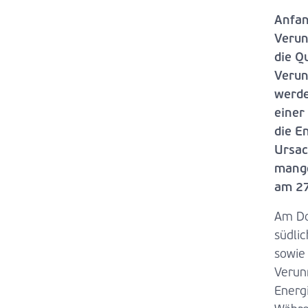
Anfan
Verun
die Q
Verun
werde
einer
die E
Ursac
mange
am 27
Am Do
südlic
sowie
Verun
Energ