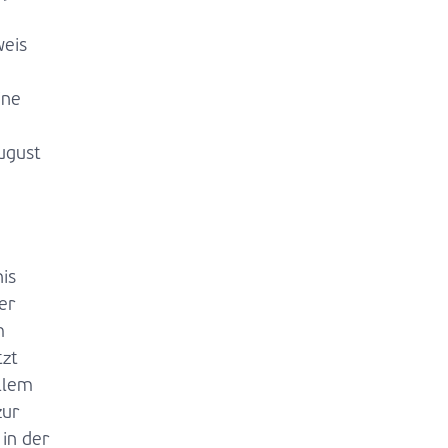
eis
ine
ugust
is
er
m
tzt
llem
zur
in der