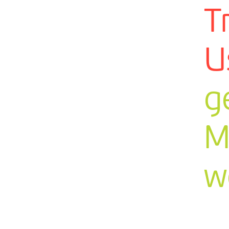
T
U
g
M
w