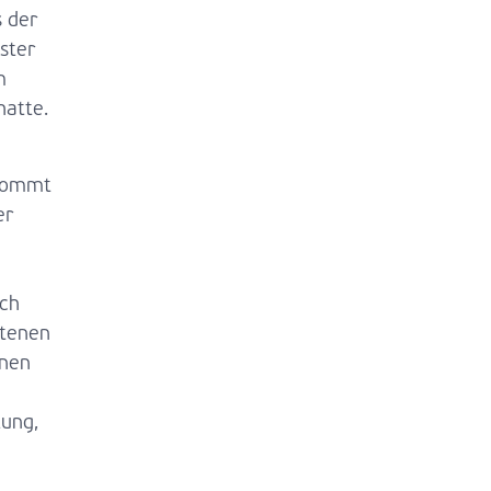
s der
ster
m
hatte.
 kommt
er
ich
ltenen
inen
lung,