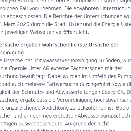
ndigen Korrekturen bei den Kommunikationsgrundlagen
 solchen Fall vorzunehmen. Die erwähnten Untersuchu
nun abgeschlossen. Die Berichte der Untersuchungen w
. März 2025 durch die Stadt Uster und die Energie Ust
n jeweiligen Webseiten veröffentlicht.
ersuche ergaben wahrscheinlichste Ursache der
reinigung
e Ursache der Trinkwasserverunreinigung zu finden, wu
 die Energie Uster AG externe Fachpersonen mit der
suchung beauftragt. Dabei wurden im Umfeld des Pum
dbad auch mehrere Färbversuche durchgeführt sowie d
igkeit der Schmutz- und Abwasserleitungen überprüft. D
suchung ergab, dass die Verunreinigung höchstwahrsche
ne unzureichende Abdichtung zurückzuführen ist. Betrof
läche rund um den neu erstellten Abwasserpumpschacht
ünftigen Buswendeschlaufe. Aufgrund der nicht