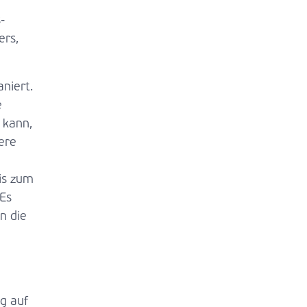
-
ers,
niert.
e
 kann,
ere
is zum
 Es
n die
g auf