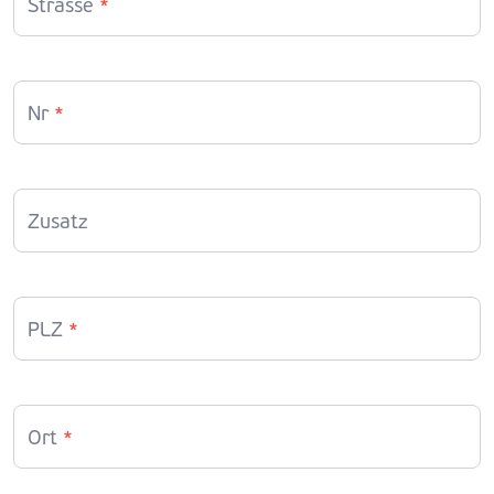
Strasse
*
Nr
*
Zusatz
PLZ
*
Ort
*