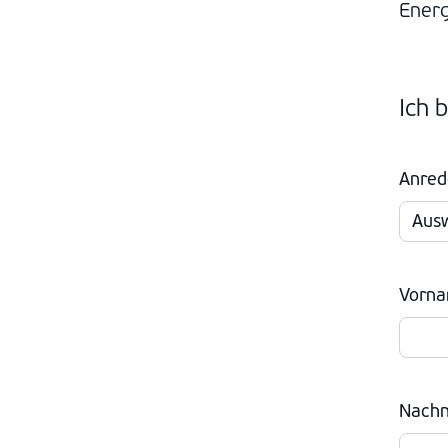
Energ
Ich 
Anred
Vorn
Nach