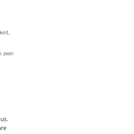
eit,
n zwei
us.
hre