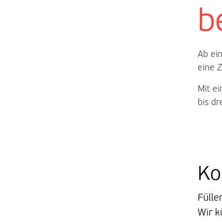
b
Ab ei
eine 
Mit e
bis d
Ko
Fülle
Wir k