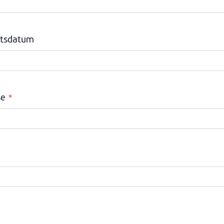
tsdatum
se
*