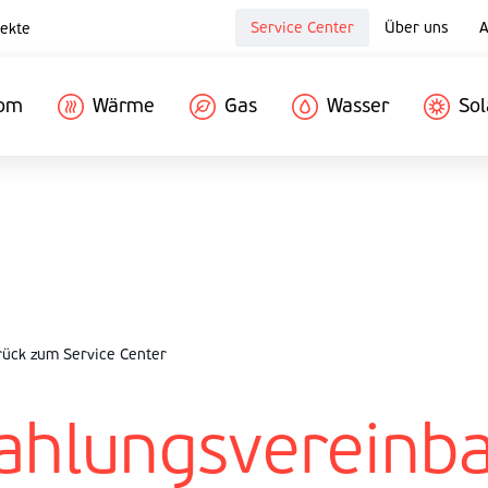
Service Center
Über uns
A
ekte
rom
Wärme
Gas
Wasser
Sol
ück zum Service Center
ahlungsvereinb