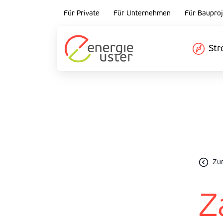
Für Private
Für Unternehmen
Für Bauproj
St
Zur
Z