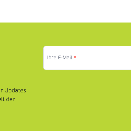
*
Ihre E-Mail
ür Updates
lt der