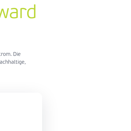
ward
trom. Die
achhaltige,