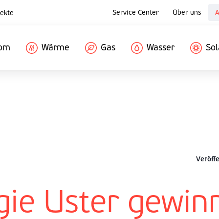
Service Center
Über uns
A
ekte
rom
Wärme
Gas
Wasser
Sol
Veröffe
gie Uster gewin