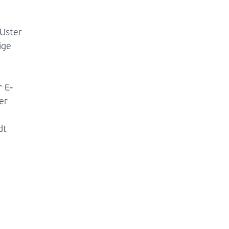
 Uster
ige
 E-
er
dt