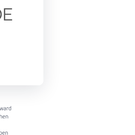
Award
chen
eben