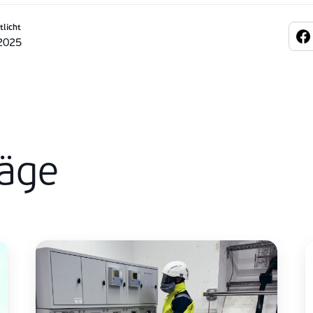
tlicht
2025
räge