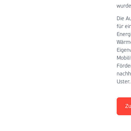
wurde
Die A
für ei
Energ
Wärme
Eigen
Mobil
Förde
nachh
Uster.
Zu