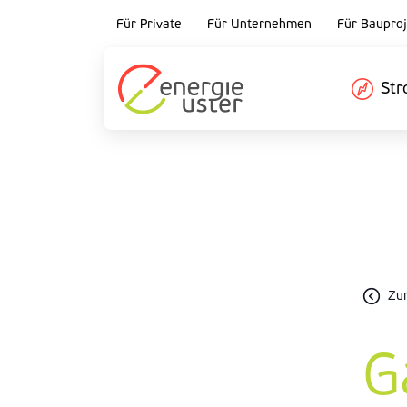
Für Private
Für Unternehmen
Für Bauproj
St
Zu
G