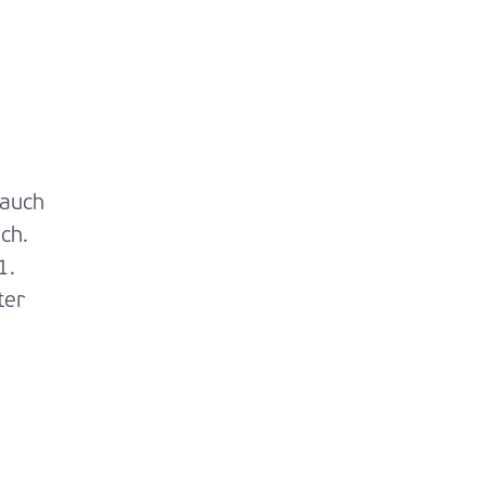
 auch
ch.
1.
ter