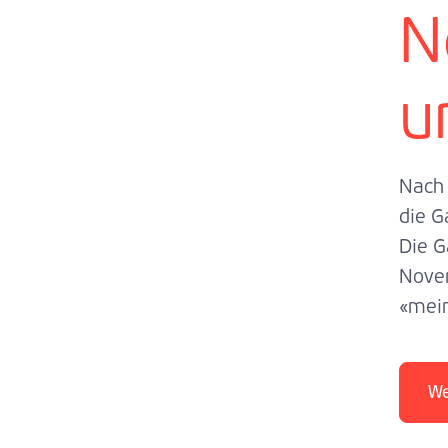
N
u
Nach 
die G
Die G
Novem
«mein
We