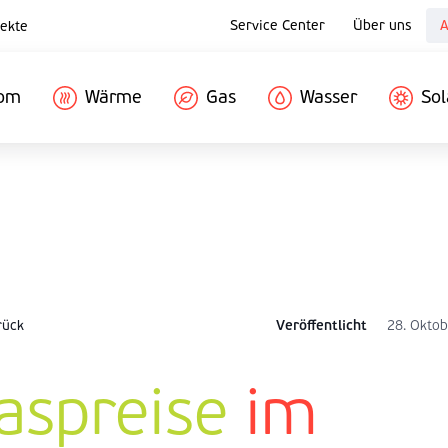
Service Center
Über uns
A
ekte
rom
Wärme
Gas
Wasser
Sol
rück
Veröffentlicht
28. Okto
aspreise
im