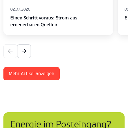
02.07.2026
0
Einen Schritt voraus: Strom aus
E
erneuerbaren Quellen
Mehr Artikel anzeigen
Energie im Posteingang?