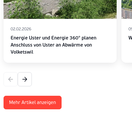
02.02.2026
0
Energie Uster und Energie 360° planen
W
Anschluss von Uster an Abwärme von
Volketswil
Mehr Artikel anzeigen