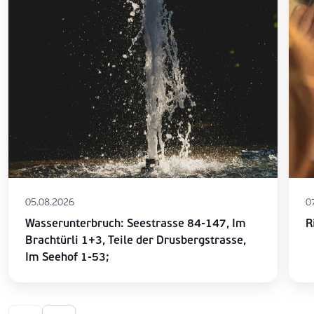
05.08.2026
0
Wasserunterbruch: Seestrasse 84-147, Im
R
Brachtürli 1+3, Teile der Drusbergstrasse,
Im Seehof 1-53;