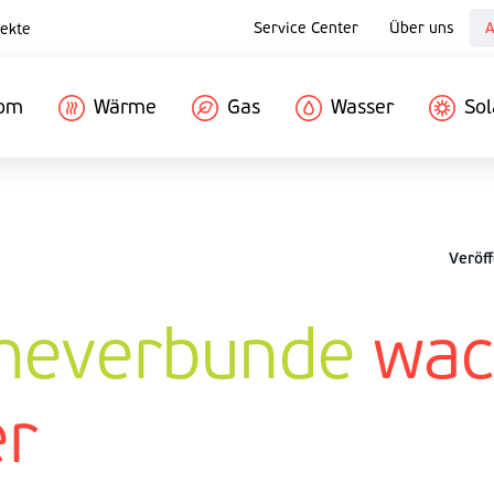
Service Center
Über uns
A
ekte
rom
Wärme
Gas
Wasser
Sol
Veröff
everbunde
wac
er