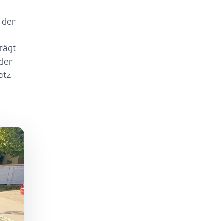
 der
rägt
 der
atz