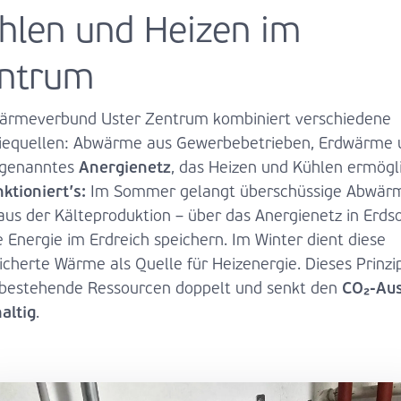
hlen und Heizen im
ntrum
ärmeverbund Uster Zentrum kombiniert verschiedene
iequellen: Abwärme aus Gewerbebetrieben, Erdwärme 
Anergienetz
ogenanntes
, das Heizen und Kühlen ermögli
ktioniert’s:
Im Sommer gelangt überschüssige Abwär
aus der Kälteproduktion – über das Anergienetz in Erds
e Energie im Erdreich speichern. Im Winter dient diese
icherte Wärme als Quelle für Heizenergie. Dieses Prinzi
CO₂-Aus
 bestehende Ressourcen doppelt und senkt den
altig
.