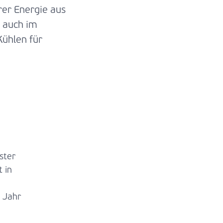
rer Energie aus
s auch im
Kühlen für
ster
 in
 Jahr