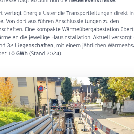
Neuwiesenstrasse
strasse folgt ab Juni nun die
.
t verlegt Energie Uster die Transportleitungen direkt in
se. Von dort aus führen Anschlussleitungen zu den
nschaften. Eine kompakte Wärmeübergabestation übert
rme an die jeweilige Hausinstallation. Aktuell versorgt
32 Liegenschaften
und
, mit einem jährlichen Wärmeabs
10 GWh
ber
(Stand 2024).