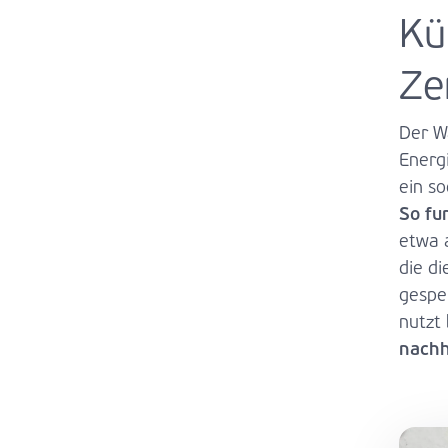
Kü
Ze
Der W
Energ
ein s
So fun
etwa 
die di
gespe
nutzt
nachh