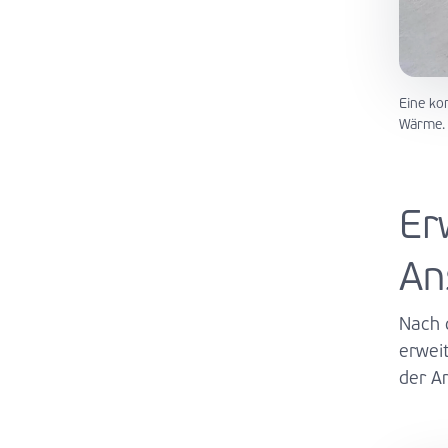
Eine ko
Wärme.
Er
An
Nach 
erwei
der A