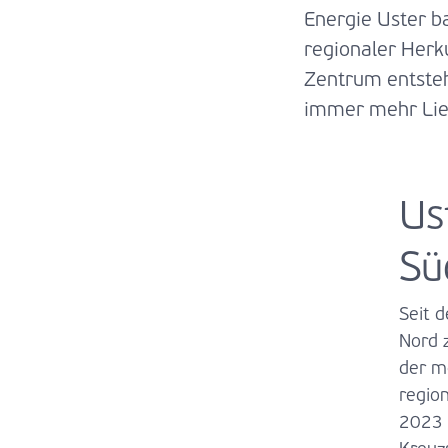
Energie Uster b
regionaler Herk
Zentrum entsteh
immer mehr Lie
Us
Sü
Seit 
Nord 
der m
regio
2023 