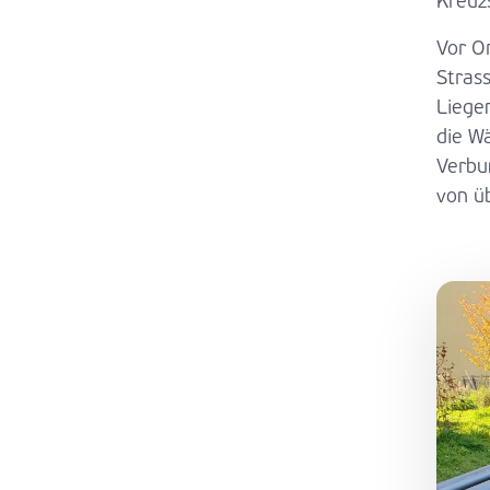
Kreuz
Vor Or
Stras
Liege
die Wä
Verb
von ü