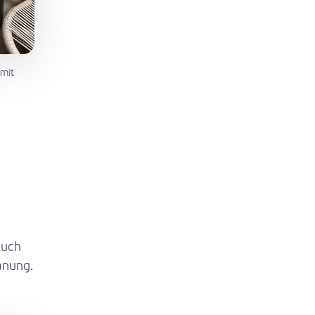
 mit
Auch
anung.