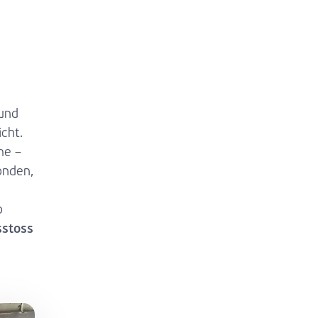
und
cht.
me –
onden,
p
stoss