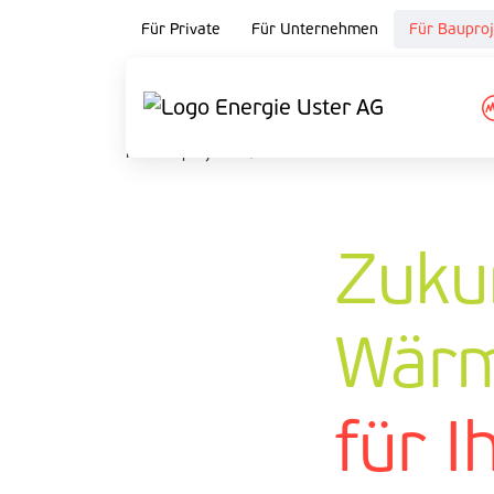
Für Private
Für Unternehmen
Für Bauproj
Für Bauprojekte
/
Wärme
Zuku
Wärm
für I