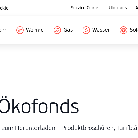
Service Center
Über uns
A
ekte
rom
Wärme
Gas
Wasser
Sol
Ökofonds
 zum Herunterladen – Produktbroschüren, Tarifblät