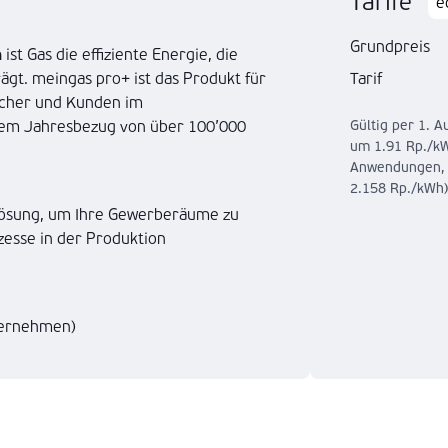
Tarife
e
Grundpreis
n
ist Gas die effiziente Energie, die
rägt. meingas pro+ ist das Produkt für
Tarif
aucher und Kunden im
inem Jahresbezug von über 100’000
Gültig per 1. A
um 1.91 Rp./k
Anwendungen, i
2.158 Rp./kWh)
 Lösung, um Ihre Gewerberäume zu
esse in der Produktion
ternehmen)