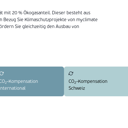
t mit 20 % Ökogasanteil. Dieser besteht aus
en Bezug Sie Klimaschutzprojekte von myclimate
fördern Sie gleichzeitig den Ausbau von
CO
-Kompensation
CO
-Kompensation
2
2
International
Schweiz