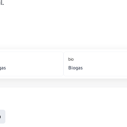
l.
bio
gas
Biogas
o