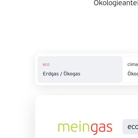
Ökologieantei
eco
clima
Erdgas / Ökogas
Öko
mein
gas
ec