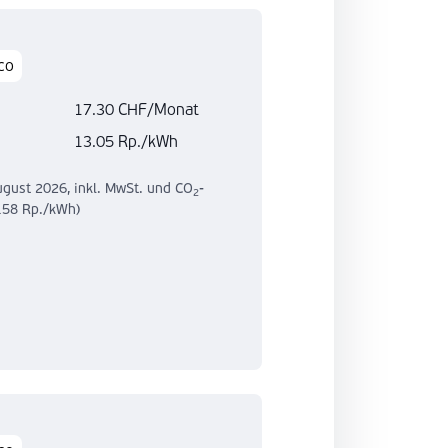
co
17.30 CHF/Monat
13.05 Rp./kWh
ugust 2026, inkl. MwSt. und CO
-
2
158 Rp./kWh)