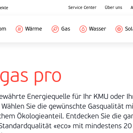
Service Center
Über uns
A
ekte
rom
Wärme
Gas
Wasser
Sol
gas
pro
bewährte Energiequelle für Ihr KMU oder I
 Wählen Sie die gewünschte Gasqualität mi
chem Ökologieanteil. Entdecken Sie die g
 Standardqualität «eco» mit mindestens 2