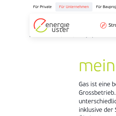
Für Private
Für Unternehmen
Für Bauproj
St
Für Unternehmen
/
Gas
/
meingas pro
mein
Gas ist eine 
Grossbetrieb.
unterschiedli
inklusive der